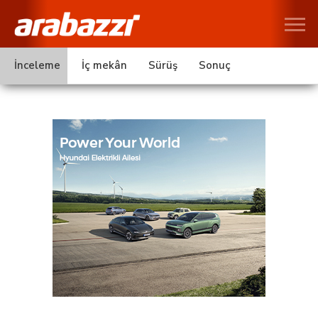
İnceleme
İç mekân
Sürüş
Sonuç