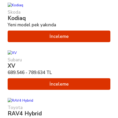
Skoda
Kodiaq
Yeni model pek yakında
İnceleme
Subaru
XV
689.546 - 789.634 TL
İnceleme
Toyota
RAV4 Hybrid