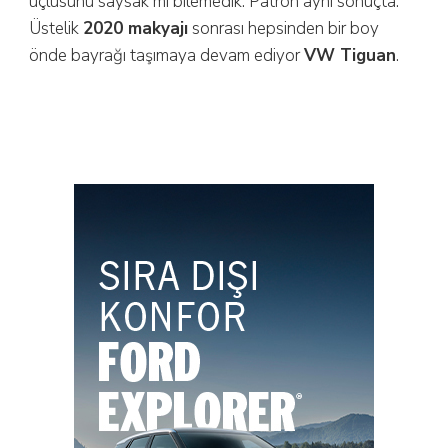
üçlüsünü saysak mı bilemedik. Patron aynı sonuçta.
Üstelik
2020 makyajı
sonrası hepsinden bir boy
önde bayrağı taşımaya devam ediyor
VW Tiguan
.