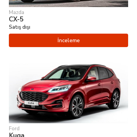
Mazda
CX-5
Satış dışı
İnceleme
Ford
Kuga