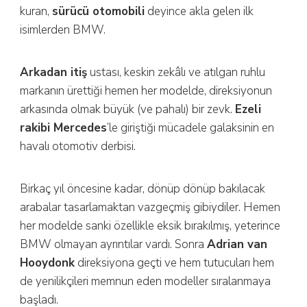
kuran,
sürücü otomobili
deyince akla gelen ilk
isimlerden BMW.
Arkadan itiş
ustası, keskin zekâlı ve atılgan ruhlu
markanın ürettiği hemen her modelde, direksiyonun
arkasında olmak büyük (ve pahalı) bir zevk.
Ezeli
rakibi Mercedes
’le giriştiği mücadele galaksinin en
havalı otomotiv derbisi.
Birkaç yıl öncesine kadar, dönüp dönüp bakılacak
arabalar tasarlamaktan vazgeçmiş gibiydiler. Hemen
her modelde sanki özellikle eksik bırakılmış, yeterince
BMW olmayan ayrıntılar vardı. Sonra
Adrian van
Hooydonk
direksiyona geçti ve hem tutucuları hem
de yenilikçileri memnun eden modeller sıralanmaya
başladı.