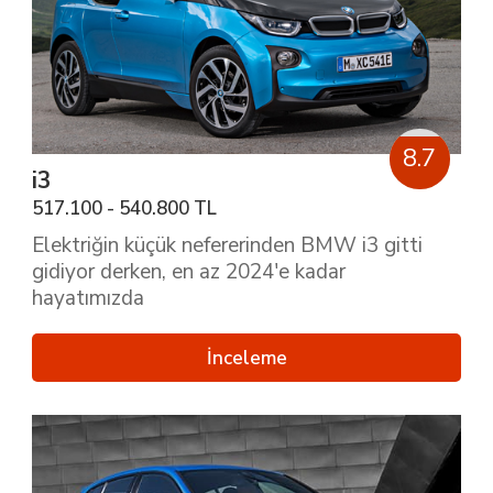
8.7
i3
517.100 - 540.800 TL
Elektriğin küçük nefererinden BMW i3 gitti
gidiyor derken, en az 2024'e kadar
hayatımızda
İnceleme