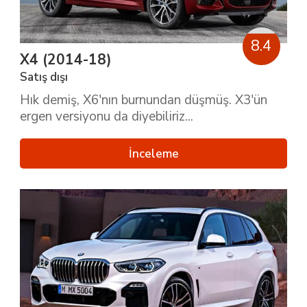
8.4
X4 (2014-18)
Satış dışı
Hık demiş, X6'nın burnundan düşmüş. X3'ün
ergen versiyonu da diyebiliriz...
İnceleme